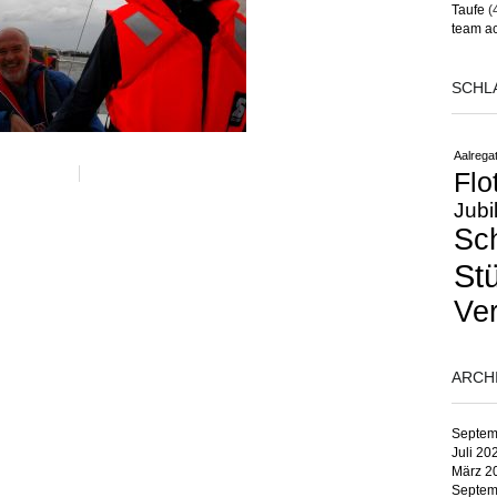
Taufe
(
team ac
SCHL
Aalregat
Flo
Jubi
Sc
St
Ver
ARCH
Septem
Juli 20
März 2
Septem