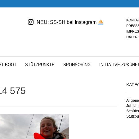
KONTA
NEU: SS-SH bei Instagram
!
PRESS
IMPRE
DATEN
HT BOOT
STÜTZPUNKTE
SPONSORING
INITIATIVE ZUKUNF
KATE
14 575
Allgem
Jubilä
Schüle
Stützpu