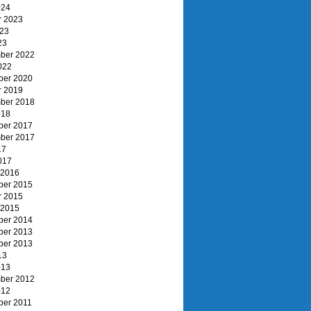
024
r 2023
023
23
ber 2022
022
er 2020
r 2019
ber 2018
018
er 2017
ber 2017
17
017
 2016
er 2015
r 2015
 2015
er 2014
er 2013
er 2013
13
013
ber 2012
012
er 2011