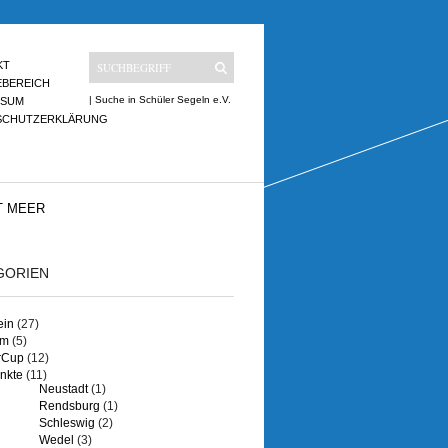
KT
EBEREICH
| Suche in Schüler Segeln e.V.
SSUM
SCHUTZERKLÄRUNG
T MEER
GORIEN
ein
(27)
um
(5)
rCup
(12)
nkte
(11)
Neustadt
(1)
Rendsburg
(1)
Schleswig
(2)
Wedel
(3)