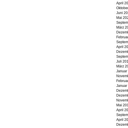
April 2
Oktobe
Juni 2
Mai 20
Septem
März 2
Dezemb
Februa
Septem
April 2
Dezemb
Septem
Juli 20
März 2
Januar
Novemb
Februa
Januar
Dezemb
Dezemb
Novemb
Mai 20
April 2
Septem
April 2
Dezemb