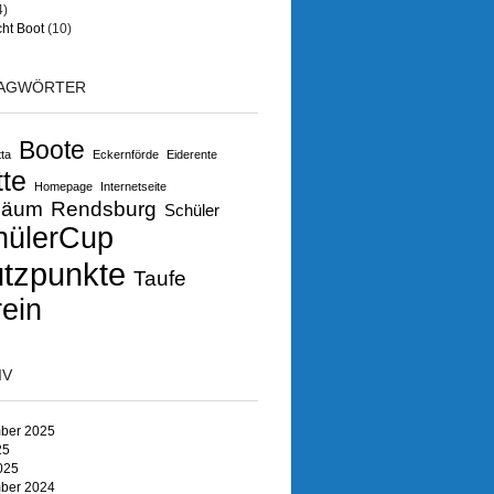
4)
ht Boot
(10)
AGWÖRTER
Boote
ta
Eckernförde
Eiderente
tte
Homepage
Internetseite
läum
Rendsburg
Schüler
hülerCup
ützpunkte
Taufe
ein
IV
ber 2025
25
025
ber 2024