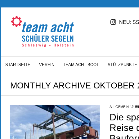
NEU: SS
STARTSEITE
VEREIN
TEAM ACHT BOOT
STÜTZPUNKTE
MONTHLY ARCHIVE OKTOBER 
ALLGEMEIN
/
JUB
Die sp
Reise 
Baufor