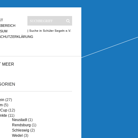
KT
EBEREICH
| Suche in Schüler Segeln e.V.
SSUM
SCHUTZERKLÄRUNG
T MEER
GORIEN
ein
(27)
um
(5)
rCup
(12)
nkte
(11)
Neustadt
(1)
Rendsburg
(1)
Schleswig
(2)
Wedel
(3)