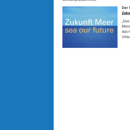
Der V
Zuku
„Das 
Mensc
das m
Urlau