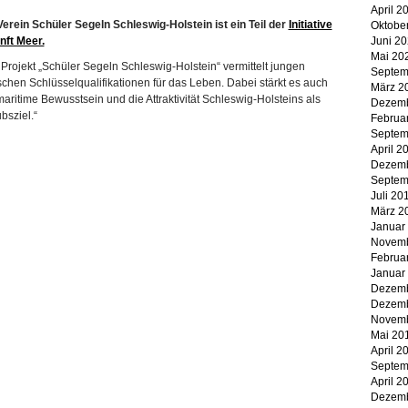
April 2
erein Schüler Segeln Schleswig-Holstein ist ein Teil der
Initiative
Oktobe
nft Meer.
Juni 2
Mai 20
Projekt „Schüler Segeln Schleswig-Holstein“ vermittelt jungen
Septem
hen Schlüsselqualifikationen für das Leben. Dabei stärkt es auch
März 2
aritime Bewusstsein und die Attraktivität Schleswig-Holsteins als
Dezemb
bsziel.“
Februa
Septem
April 2
Dezemb
Septem
Juli 20
März 2
Januar
Novemb
Februa
Januar
Dezemb
Dezemb
Novemb
Mai 20
April 2
Septem
April 2
Dezemb