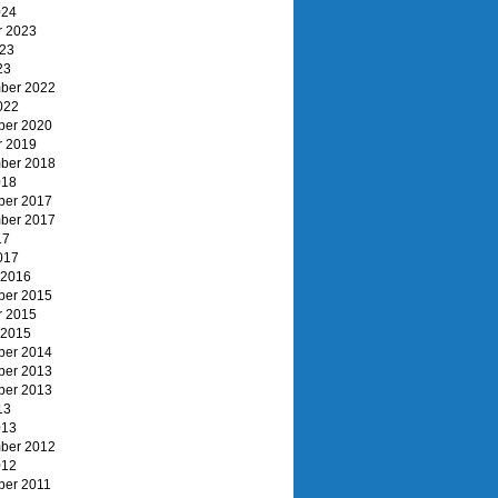
024
r 2023
023
23
ber 2022
022
er 2020
r 2019
ber 2018
018
er 2017
ber 2017
17
017
 2016
er 2015
r 2015
 2015
er 2014
er 2013
er 2013
13
013
ber 2012
012
er 2011