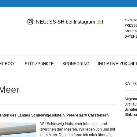
KONTA
NEU: SS-SH bei Instagram
!
PRESS
IMPRE
DATEN
HT BOOT
STÜTZPUNKTE
SPONSORING
INITIATIVE ZUKUNF
KATE
 Meer
Allgem
Jubilä
Schüle
Stützpu
enten des Landes Schleswig-Holstein, Peter-Harry Carstensen
Wir Schleswig-Holsteiner leben im Land
zwischen den Meeren. Wir leben von und mit
dem Meer. Deshalb freue ich mich über alle