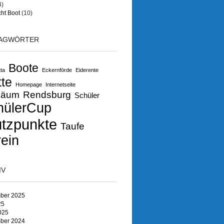
4)
ht Boot
(10)
AGWÖRTER
Boote
ta
Eckernförde
Eiderente
tte
Homepage
Internetseite
läum
Rendsburg
Schüler
hülerCup
ützpunkte
Taufe
ein
IV
ber 2025
25
025
ber 2024