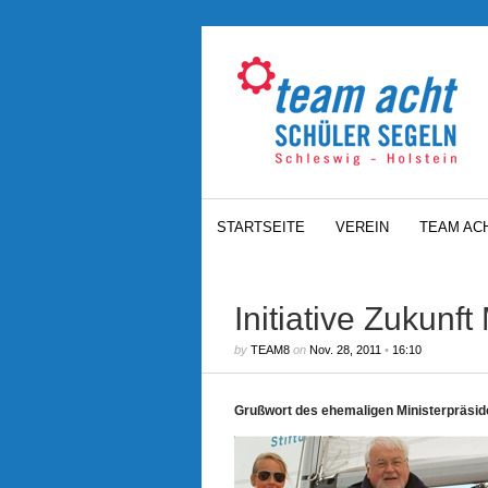
STARTSEITE
VEREIN
TEAM AC
Initiative Zukunft
by
TEAM8
on
Nov. 28, 2011
•
16:10
Grußwort des ehemaligen Ministerpräsid