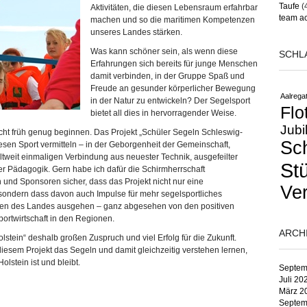
Taufe
(
Aktivitäten, die diesen Lebensraum erfahrbar
team ac
machen und so die maritimen Kompetenzen
unseres Landes stärken.
Was kann schöner sein, als wenn diese
SCHL
Erfahrungen sich bereits für junge Menschen
damit verbinden, in der Gruppe Spaß und
Freude an gesunder körperlicher Bewegung
Aalregat
in der Natur zu entwickeln? Der Segelsport
Flo
bietet all dies in hervorragender Weise.
Jubi
cht früh genug beginnen. Das Projekt „Schüler Segeln Schleswig-
Sc
esen Sport vermitteln – in der Geborgenheit der Gemeinschaft,
tweit einmaligen Verbindung aus neuester Technik, ausgefeilter
St
er Pädagogik. Gern habe ich dafür die Schirmherrschaft
n und Sponsoren sicher, dass das Projekt nicht nur eine
Ver
sondern dass davon auch Impulse für mehr segelsportliches
n des Landes ausgehen – ganz abgesehen von den positiven
rtwirtschaft in den Regionen.
ARCH
tein“ deshalb großen Zuspruch und viel Erfolg für die Zukunft.
iesem Projekt das Segeln und damit gleichzeitig verstehen lernen,
lstein ist und bleibt.
Septem
Juli 20
März 2
Septem