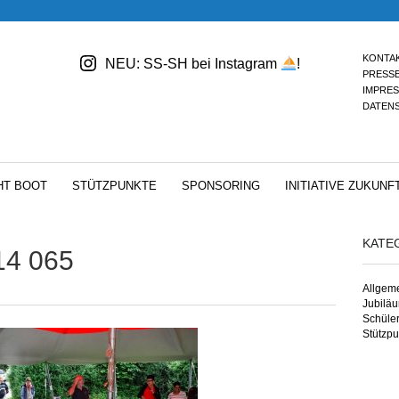
KONTA
NEU: SS-SH bei Instagram
!
PRESS
IMPRE
DATEN
HT BOOT
STÜTZPUNKTE
SPONSORING
INITIATIVE ZUKUNF
KATE
14 065
Allgem
Jubilä
Schüle
Stützpu