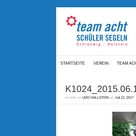
STARTSEITE
VEREIN
TEAM AC
K1024_2015.06.
erstellt von
UDO HALLSTEIN
am
Juli 12, 2017