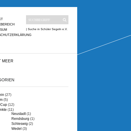
KT
EBEREICH
| Suche in Schüler Segeln e.V.
SSUM
SCHUTZERKLÄRUNG
T MEER
GORIEN
ein
(27)
um
(5)
rCup
(12)
nkte
(11)
Neustadt
(1)
Rendsburg
(1)
Schleswig
(2)
Wedel
(3)