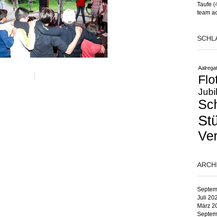
Taufe
(
team ac
SCHL
Aalregat
Flo
Jubi
Sc
St
Ver
ARCH
Septem
Juli 20
März 2
Septem