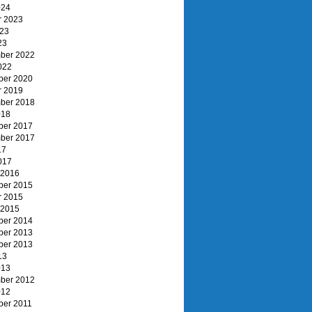
024
r 2023
023
23
ber 2022
022
er 2020
r 2019
ber 2018
018
er 2017
ber 2017
17
017
 2016
er 2015
r 2015
 2015
er 2014
er 2013
er 2013
13
013
ber 2012
012
er 2011