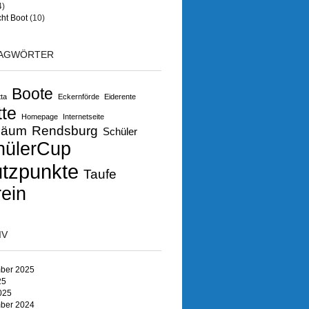
4)
ht Boot
(10)
AGWÖRTER
Boote
ta
Eckernförde
Eiderente
tte
Homepage
Internetseite
läum
Rendsburg
Schüler
hülerCup
ützpunkte
Taufe
ein
IV
ber 2025
25
025
ber 2024