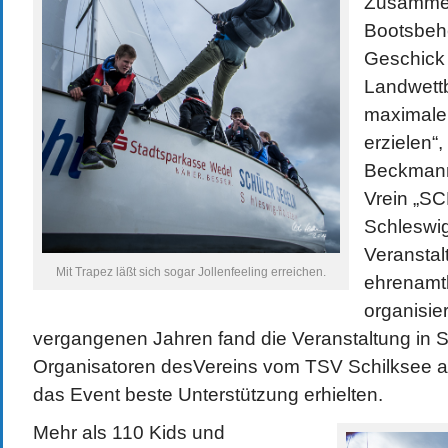
Zusammen
Bootsbeh
Geschick 
Landwett
maximale
erzielen“,
Beckmann
Vrein „
Schleswig
Veranstal
Mit Trapez läßt sich sogar Jollenfeeling erreichen.
ehrenamtl
organisie
vergangenen Jahren fand die Veranstaltung in Sc
Organisatoren desVereins vom TSV Schilksee au
das Event beste Unterstützung erhielten.
Mehr als 110 Kids und