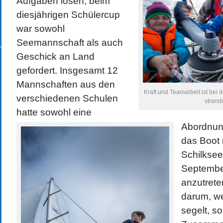
Aufgaben lösen, beim
diesjährigen Schülercup
war sowohl
Seemannschaft als auch
Geschick an Land
gefordert. Insgesamt 12
Mannschaften aus den
Kraft und Teamarbeit ist bei 
verschiedenen Schulen
strand
hatte sowohl eine
Abordnung
das Boot
Schilksee
Septembe
anzutrete
darum, we
segelt, s