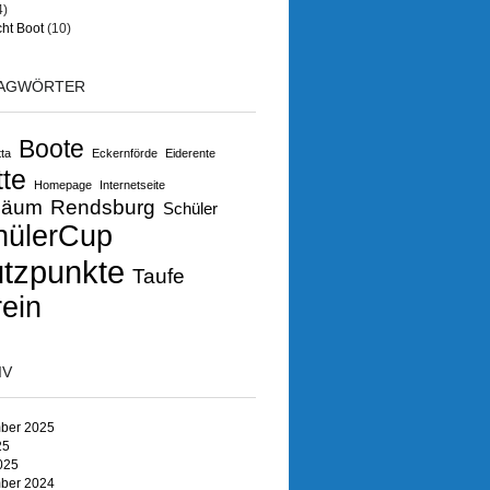
4)
ht Boot
(10)
AGWÖRTER
Boote
ta
Eckernförde
Eiderente
tte
Homepage
Internetseite
läum
Rendsburg
Schüler
hülerCup
ützpunkte
Taufe
ein
IV
ber 2025
25
025
ber 2024