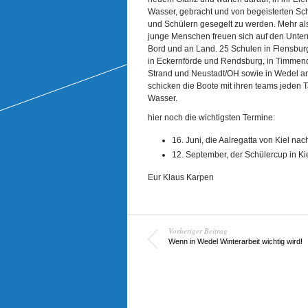
Wasser, gebracht und von begeisterten Sc
und Schülern gesegelt zu werden. Mehr al
junge Menschen freuen sich auf den Unterr
Bord und an Land. 25 Schulen in Flensburg
in Eckernförde und Rendsburg, in Timmend
Strand und Neustadt/OH sowie in Wedel an
schicken die Boote mit ihren teams jeden T
Wasser.
hier noch die wichtigsten Termine:
16. Juni, die Aalregatta von Kiel na
12. September, der Schülercup in Ki
Eur Klaus Karpen
Vorheriger Beitrag
Wenn in Wedel Winterarbeit wichtig wird!