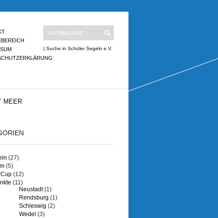
KT
EBEREICH
| Suche in Schüler Segeln e.V.
SSUM
SCHUTZERKLÄRUNG
T MEER
GORIEN
ein
(27)
um
(5)
rCup
(12)
nkte
(11)
Neustadt
(1)
Rendsburg
(1)
Schleswig
(2)
Wedel
(3)