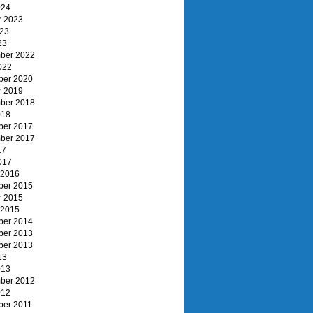
024
r 2023
023
23
ber 2022
022
er 2020
r 2019
ber 2018
018
er 2017
ber 2017
17
017
 2016
er 2015
r 2015
 2015
er 2014
er 2013
er 2013
13
013
ber 2012
012
er 2011