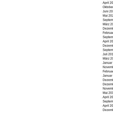
April 2
Oktobe
Juni 2
Mai 20
Septem
März 2
Dezemb
Februa
Septem
April 2
Dezemb
Septem
Juli 20
März 2
Januar
Novemb
Februa
Januar
Dezemb
Dezemb
Novemb
Mai 20
April 2
Septem
April 2
Dezemb