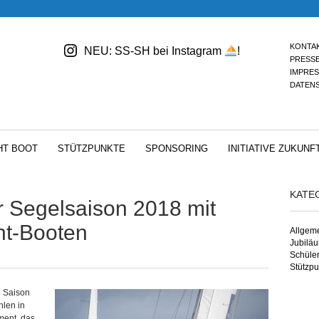
KONTA
NEU: SS-SH bei Instagram
!
PRESS
IMPRE
DATEN
HT BOOT
STÜTZPUNKTE
SPONSORING
INITIATIVE ZUKUNF
KATE
er Segelsaison 2018 mit
ht-Booten
Allgem
Jubilä
Schüle
Stützpu
e Saison
hlen in
ment, das