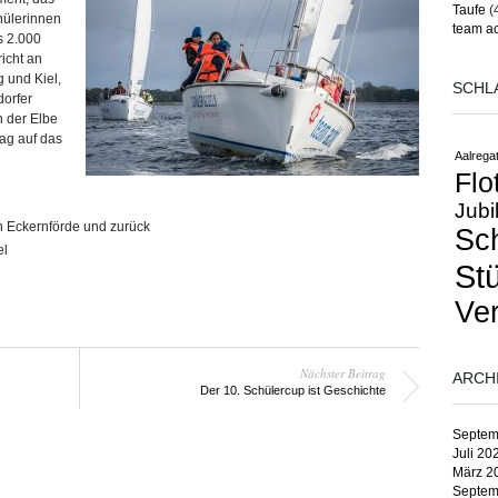
Taufe
(
hülerinnen
team ac
s 2.000
icht an
 und Kiel,
SCHL
orfer
 der Elbe
ag auf das
Aalregat
Flo
Jubi
ch Eckernförde und zurück
Sc
el
St
Ver
Nächster Beitrag
ARCH
Der 10. Schülercup ist Geschichte
Septem
Juli 20
März 2
Septem