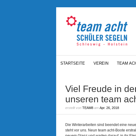
STARTSEITE
VEREIN
TEAM AC
Viel Freude in d
unseren team ac
erstellt von
TEAM8
am
Apr. 26, 2018
Die Winterarbeiten sind beendet eine neu
steht vor uns. Neun team acht-Boote erstra
neuem Glanz und warten darauf, in ihr Ele